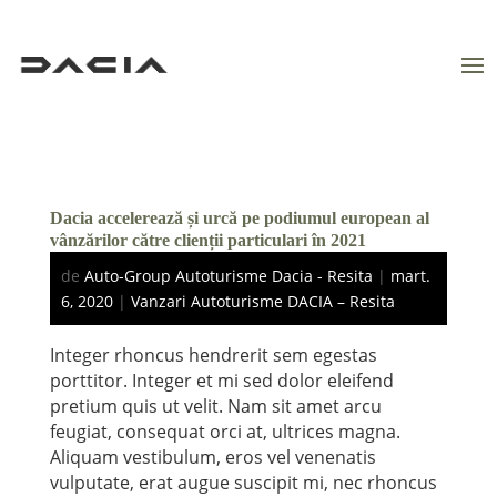
Dacia accelerează și urcă pe podiumul european al
vânzărilor către clienții particulari în 2021
de
Auto-Group Autoturisme Dacia - Resita
|
mart.
6, 2020
|
Vanzari Autoturisme DACIA – Resita
Integer rhoncus hendrerit sem egestas
porttitor. Integer et mi sed dolor eleifend
pretium quis ut velit. Nam sit amet arcu
feugiat, consequat orci at, ultrices magna.
Aliquam vestibulum, eros vel venenatis
vulputate, erat augue suscipit mi, nec rhoncus